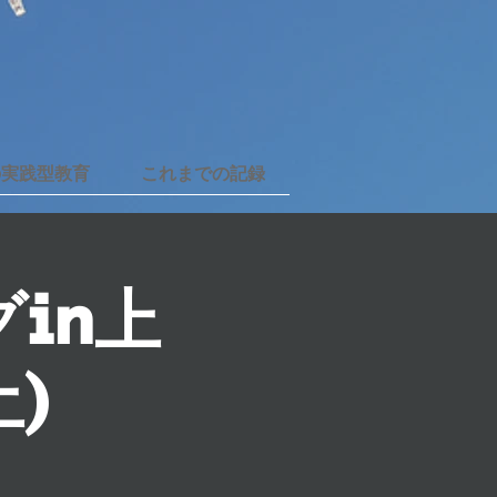
の実践型教育
これまでの記録
in上
土)