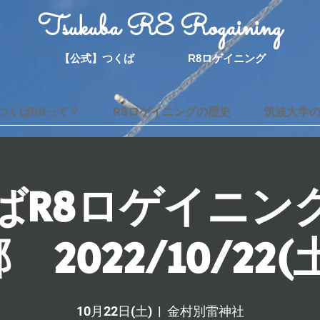
Tsukuba R8 Rogaining
【公式】つくば R8ロゲイニング
つくばR8って？
R8ロゲイニングの歴史
筑波大学
ばR8ロゲイニング
 2022/10/22(
10月22日(土)
  |  
金村別雷神社