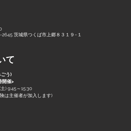
0
0-2645 茨城県つくば市上郷８３１９−１
いて
ごう)
時開催>
 9:45～15:30
険は主催者が加入します)