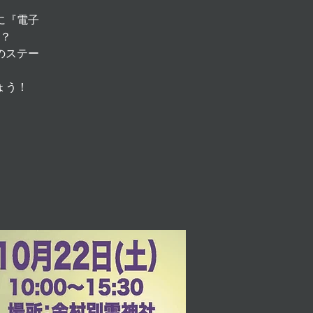
に『電子
？
のステー
ょう！